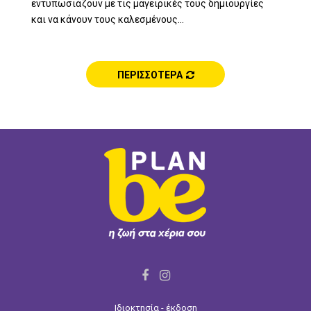
εντυπωσιάζουν με τις μαγειρικές τους δημιουργίες
και να κάνουν τους καλεσμένους...
ΠΕΡΙΣΣΟΤΕΡΑ
F
I
a
n
Ιδιοκτησία - έκδοση