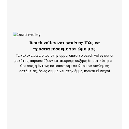
Beach volley και ρακέτες: Πώς να
προστατεύσουμε τον ώμο μας
Τα καλοκαιρινά σπορ στην άμμο, όπως το beach volley και οι
ρακέτες, παρουσιάζουν κατακόρυφη αύξηση δημοτικότητας.
Ωστόσο, η έντονη καταπόνηση του ώμου σε συνθήκες
αστάθειας, όπως συμβαίνει στην άμμο, προκαλεί συχνά
τραυματισμούς υπέρχρησης. Σύμφωνα με κλινικές μελέτες,
οι τραυματισμοί του ώμου αντιπροσωπεύουν το 22% έως 33%
όλων των συνδρόμων υπέρχρησης…