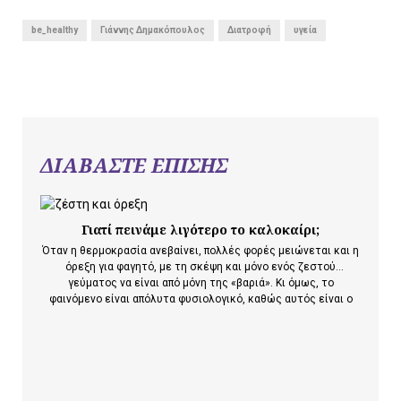
be_healthy
Γιάννης Δημακόπουλος
Διατροφή
υγεία
ΔΙΑΒΑΣΤΕ ΕΠΙΣΗΣ
Γιατί πεινάμε λιγότερο το καλοκαίρι;
Όταν η θερμοκρασία ανεβαίνει, πολλές φορές μειώνεται και η
όρεξη για φαγητό, με τη σκέψη και μόνο ενός ζεστού
γεύματος να είναι από μόνη της «βαριά». Κι όμως, το
φαινόμενο είναι απόλυτα φυσιολογικό, καθώς αυτός είναι ο
τρόπος που χρησιμοποιεί το σώμα για να προστατευτεί από
την υπερθέρμανση. Ο οργανισμός…