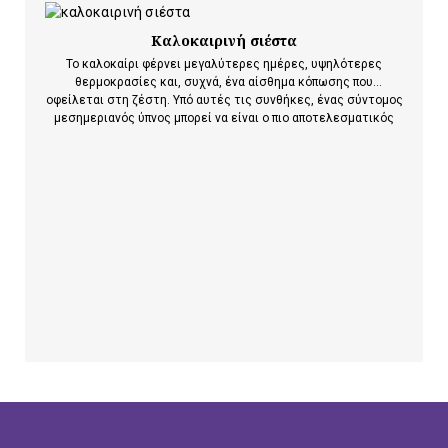
Καλοκαιρινή σιέστα
Το καλοκαίρι φέρνει μεγαλύτερες ημέρες, υψηλότερες
θερμοκρασίες και, συχνά, ένα αίσθημα κόπωσης που
οφείλεται στη ζέστη. Υπό αυτές τις συνθήκες, ένας σύντομος
μεσημεριανός ύπνος μπορεί να είναι ο πιο αποτελεσματικός
τρόπος για να ανακτήσουμε την ενέργειά μας και να
ενισχύσουμε τη συνολική μας ευεξία. Αποδεικνύεται, λοιπόν,
ότι όταν η καλοκαιρινή…